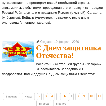
путешествие» по просторам нашей необъятной страны,
знакомились с обычаями проведения этого праздника народов
России! Ребята узнали о празднике Ръилет (у чукчей), Сагаалган
(у бурятов), Войдыр (удмуртов), познакомились с днем
оленевода (у ненцев, карелов).
Создано: 19 февраля 2026
С Днем защитника
Отечества!
Воспитанники старшей группы «Лазорик»
и воспитатель Забродина И.П.
поздравляют пап и дедушек с Днем защитника Отечества!
2
3
4
5
6
7
8
9
10
11
В начало
Назад
Вперед
В конец