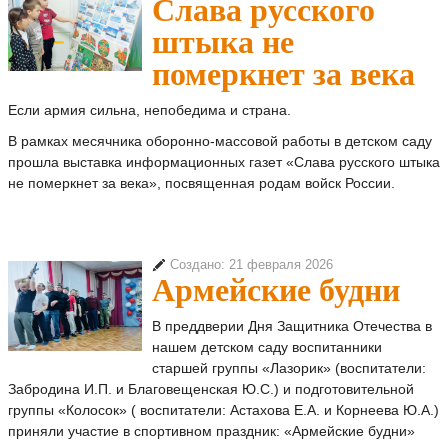
Слава русского
штыка не
померкнет за века
Если армия сильна, непобедима и страна.
В рамках месячника оборонно-массовой работы в детском саду
прошла выставка информационных газет «Слава русского штыка
не померкнет за века», посвященная родам войск России.
Создано: 21 февраля 2026
Армейские будни
В преддверии Дня Защитника Отечества в
нашем детском саду воспитанники
старшей группы «Лазорик» (воспитатели:
Забродина И.П. и Благовещенская Ю.С.) и подготовительной
группы «Колосок» ( воспитатели: Астахова Е.А. и Корнеева Ю.А.)
приняли участие в спортивном праздник: «Армейские будни»