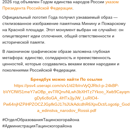
2026 год объявлен Годом единства народов России
указом
Президента Российской Федерации
.
Официальный логотип Года получил узнаваемый образ —
стилизованное изображение памятника Минину и Пожарскому
на Красной площади. Этот монумент выбран не случайно: он
олицетворяет идеи сплочения, общей ответственности и
исторической памяти.
В лаконичном графическом образе заложена глубокая
метафора: единство, солидарность и преемственность
ценностей, которые создавались веками всеми народами и
поколениями Российской Федерации.
Брендбук можно найти По ссылке
https://psv4.userapi.com/s/v1/d2/bIrxVyQJRtcl-p-24kBP-
bVYCfWS1meY7aOBp_evTRQnvNLwh3bXHTz7Ykoo_Xwb9Cayqm
gDy6c8oGA_4HTxJjyJW_LuRIO4-
Pw64njHZPiHPZOCZJGpfkGJ17tiJUkAdcdhR6XpvDct/Logotip_God
a_edinstva_narodov_Rossii.pdf
#ОтделОбразованияТацинскогорайона
#АдминистрацияТацинскогорайона