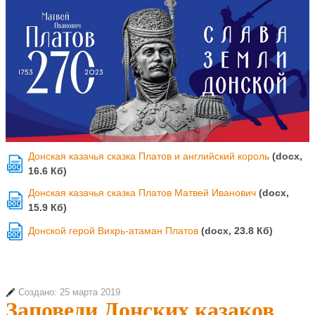
Донская казачья сказка Платов и английский король
(docx,
DOC
16.6 Кб)
Донская казачья сказка Платов Матвей Иванович
(docx,
DOC
15.9 Кб)
Донской герой Вихрь-атаман Платов
(docx, 23.8 Кб)
DOC
Создано: 25 марта 2019
Заповеди Донских казаков