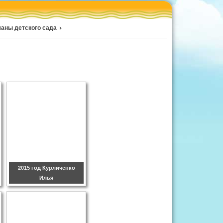
аны детского сада
2015 год Курличенко
Илья