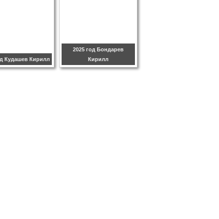
2025 год Бондарев
од Кудашев Кирилл
Кирилл