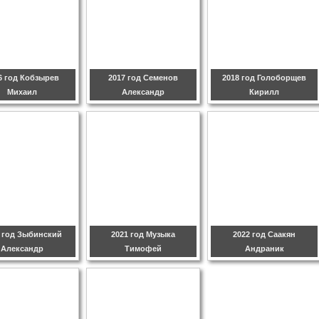
6 год Кобзырев
2017 год Семенов
2018 год Голоборщев
Михаил
Александр
Кирилл
0 год Зыбинский
2021 год Музыка
2022 год Саакян
Александр
Тимофей
Андраник