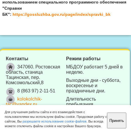
использованием специального программного обеспечения
"Справки
БК":
https://gossluzhba.gov.ru/page/index/spravki_bk
Контакты
Режим работы
347060. Ростовская
МБДОУ работает 5 дней в
область, станица
неделю.
Тацинская, пер.
Выходные дни - суббота,
Комсомольский,8
воскресенье и
8 (863 97) 2-11-51
праздничные дни.
kolokolchik-
Длительность
tac@yandex.ru
пребывания
воспитанников в МБДОУ -
Для улучшения работы сайта и его взаимодействия с
10 часов (с 7.30 до 17.30).
пользователями мы используем файлы cookie. Продолжая работу с
Принять
сайтом, Вы
разрешаете использование cookie-файлов
. Вы всегда
Отдел образования Тацинского района 2010 -
2026 ©
можете отключить файлы cookie в настройках Вашего браузера.