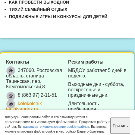
КАК
ПРОВЕСТИ ВЫХОДНОЙ
ТИХИЙ СЕМЕЙНЫЙ ОТДЫХ
ПОДВИЖНЫЕ
ИГРЫ И КОНКУРСЫ ДЛЯ ДЕТЕЙ
Контакты
Режим работы
347060. Ростовская
МБДОУ работает 5 дней в
область, станица
неделю.
Тацинская, пер.
Выходные дни - суббота,
Комсомольский,8
воскресенье и
8 (863 97) 2-11-51
праздничные дни.
kolokolchik-
Длительность
tac@yandex.ru
пребывания
воспитанников в МБДОУ -
Для улучшения работы сайта и его взаимодействия с
10 часов (с 7.30 до 17.30).
пользователями мы используем файлы cookie. Продолжая работу с
Принять
сайтом, Вы
разрешаете использование cookie-файлов
. Вы всегда
Отдел образования Тацинского района 2010 -
2026 ©
можете отключить файлы cookie в настройках Вашего браузера.