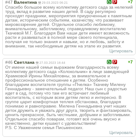
+7
#47
Валентина
29.03.2023 06:21
Спасибо большое всему коллективу детского сада за нелегкий
труд, вклад в развитие наших детей. В саду регулярно
проходят праздники, мероприятия приуроченные к памятным
датам, историческим событиям, казачеству, что развивает
мировоззрение детей. Отдельное спасибо любимому,
внимательному, заботливому, справедливому воспитателю
Ткачевой М.Г. Благодаря Вам наши дети имеют возможность
расти и развиваться в полной мере своего потенциала,
получая не только знания и навыки, но и любовь, заботу и
внимание, так необходимые детям на этапе их развития.
Цитировать
+7
#46
Светлана
27.03.2023 16:44
От имени нашей семьи выражаем благодарность всему
коллективу детского сада «Колокольчик» в лице заведующей
Храмковой Ирины Михайловны, за внимательное и
профессиональное отношение к детям. Особенно
благодарим воспитателя группы «Пчелка» Ткачеву Милену
Геннадьевну - замечательный педагог. Наш сын с радостью
идет в сад, потому что там его встречает любимый
воспитатель, с которым всем детям легко и интересно. В
группе царит комфортная теплея обстановка, благодаря
понимаю и равноправию. Милена Геннадьевна учит наших
деток дружить и уважать друг друга, творить и фантазировать,
ценить прекрасное, быть честными, добрыми и заботливыми.
Отдельное спасибо поварам, готовят всё очень вкусно и
качественно, детки кушают с удовольствием!
P.S. С Уважением семья Письменских.
Цитировать