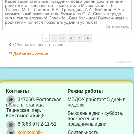
Какие замечательные праздники подготовили воспитанники,
родители и , конечно же, воспитатели Мышанская Н. В ,
Ткачева М. Г , Ляженко Е А , Громадина А.А., Бабешко А А и
музыкальный руководитель Бузмакова О. А. Сколько труда,
сил и тепла вложено! Спасибо , Вам большое! Выпускникам и
родителям хочется пожелать удачи и успехов!
Цитировать
1
2
3
4
5
6
Обновить список отзывов
Добавить отзыв
JComments
Контакты
Режим работы
347060. Ростовская
МБДОУ работает 5 дней в
область, станица
неделю.
Тацинская, пер.
Выходные дни - суббота,
Комсомольский,8
воскресенье и
8 (863 97) 2-11-51
праздничные дни.
kolokolchik-
Длительность