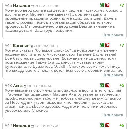
+7
#45
Наталья
09.10.2020 12:08
Хочу поблагодарить наш детский сад и в частности любимого
воспитателя Милену Геннадьевну! За организацию и
проведение праздника осени для наших малышей. Даже в
такой сложный период в организации образовательного
процесса. Мы бесконечно благодарны Вам за внимание к
нашим деткам. Ваш труд неоценим!
Цитировать
+7
#44
Евгения
24.01.2020 10:31
Хотела сказать "большое спасибо" за новогодний утренник
нашему воспитателю Чистохваловой Татьяне Васильевне!
Все было на высшем уровне! Довольные лица детей, тому
подтверждение!Также благодарность музыкальному
руководителю Бузмакова О. А.!!!! Спасибо всему коллективу,
что вкладываете в наших детей всю свою любовь и внимание!
Цитировать
+5
#43
Анна
08.01.2020 16:54
Хочу выразить огромную благодарность воспитателю группы
"Рябинка "ааКазанцевой Марине Анатольевне за творческий
проффесионализм,заботу и любовь к нашим детям.Спасибо
за Новогодний утренник,детки и поплясали,и рассказали
стихи, поиграл.Было здорово!Родители получили огромное
удовольствие.Спасибо
Цитировать
+5
#42
Наталья
06.06.2019 17:45