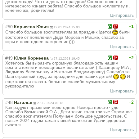
детском саду! Что ни день-то праздник! Сколько нового и
интересного узнают ребята! Спасибо большое коллективу и,
конечно же, родителям!
Цитировать
+1
#50
Корнеева Юлия
12.01.2024 15:03
Спасибо большое воспитателям за праздник !детки
были
восторге от появления Деда Мороза и Мишке, спасибо за
игры и новогоднее настроение))))
Цитировать
+2
#49
Юлия Корнеева
27.12.2023 19:45
Хотелось бы выразить огромную благодарность нашим
воспитателям и помощникам воспитателей ( Казанцеву М.А ,
Людмилу Васильевну и Наталью Владимировну) Спасибо за
Ваш огромный труд, за праздники для наших детей!
И
еще хочется сказать большое спасибо музыкальному
руководителю
Цитировать
+2
#48
Наталья
27.12.2023 09:18
Как радуют праздники новогодние Номера просто чудо
Спасибо Бузмаковой О.А., Дети такие талантливые Огромное
спасибо воспитателям Получаем большое удовольствие. С
новым 2024 годом талантливый коллектив Удачи,здоровья,
счастья.
Цитировать