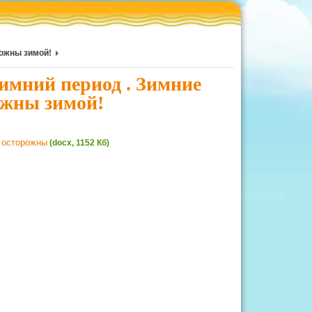
рожны зимой!
имний период . Зимние
ожны зимой!
е осторожны
(docx, 1152 Кб)