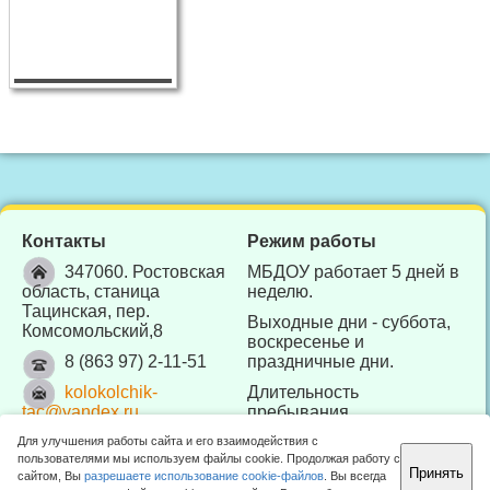
Контакты
Режим работы
347060. Ростовская
МБДОУ работает 5 дней в
область, станица
неделю.
Тацинская, пер.
Выходные дни - суббота,
Комсомольский,8
воскресенье и
8 (863 97) 2-11-51
праздничные дни.
kolokolchik-
Длительность
tac@yandex.ru
пребывания
воспитанников в МБДОУ -
Для улучшения работы сайта и его взаимодействия с
10 часов (с 7.30 до 17.30).
пользователями мы используем файлы cookie. Продолжая работу с
Принять
сайтом, Вы
разрешаете использование cookie-файлов
. Вы всегда