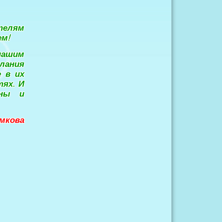
телям
ем!
нашим
елания
 в их
тях. И
шны и
амкова