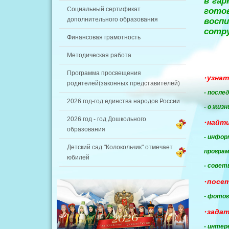
в гар
гото
Социальный сертификат
восп
дополнительного образования
сотр
Финансовая грамотность
Методическая работа
Программа просвещения
• узна
родителей(законных представителей)
- после
2026 год-год единства народов России
- о жиз
2026 год - год Дошкольного
• найти
образования
- инфор
Детский сад "Колокольчик" отмечает
програм
юбилей
- совет
• посе
-
фотог
• задат
- интер