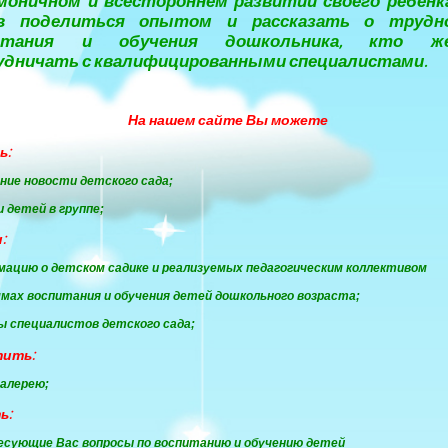
моничном и всестороннем развитии своего ребенк
в поделиться опытом и рассказать о трудн
итания и обучения дошкольника, кто ж
удничать с квалифицированными специалистами.
На нашем сайте Вы можете
ть
:
дние новости детского сада;
ни детей в группе;
:
мацию о детском садике и реализуемых педагогическим коллективом
мах воспитания и обучения детей дошкольного возраста;
ы специалистов детского сада;
тить:
алерею;
ь:
есующие Вас вопросы по воспитанию и обучению детей