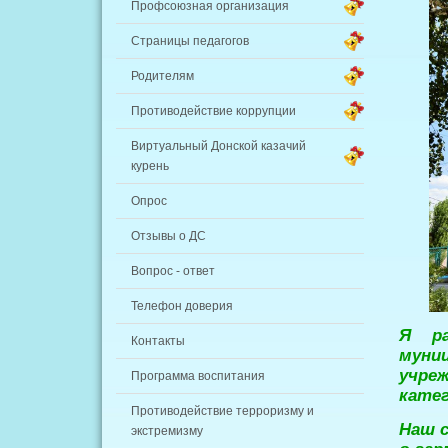
Профсоюзная организация
Страницы педагогов
Родителям
Противодействие коррупции
Виртуальный Донской казачий
курень
Опрос
Отзывы о ДС
Вопрос - ответ
Телефон доверия
Я ра
Контакты
муни
учре
Программа воспитания
катег
Противодействие терроризму и
Наш с
экстремизму