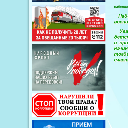
работни
Наде
воспи
Уваж
детск
и пр
начин
тогд
счас