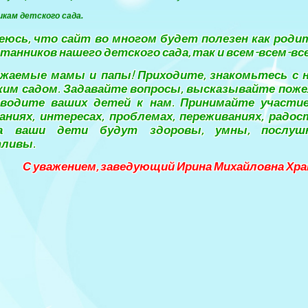
кам детского сада.
юсь, что сайт во многом будет полезен как роди
танников нашего детского сада, так и всем-всем-вс
аемые мамы и папы! Приходите, знакомьтесь с 
им садом. Задавайте вопросы, высказывайте пож
иводите ваших детей к нам. Принимайте участие
аниях, интересах, проблемах, переживаниях, радос
а ваши дети будут здоровы, умны, послу
тливы.
С уважением, заведующий Ирина Михайловна Хр