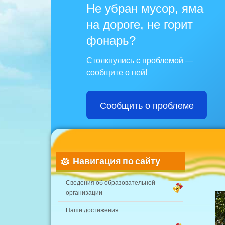
Не убран мусор, яма
на дороге, не горит
фонарь?
Столкнулись с проблемой —
сообщите о ней!
Сообщить о проблеме
Навигация по сайту
Сведения об образовательной
организации
Наши достижения