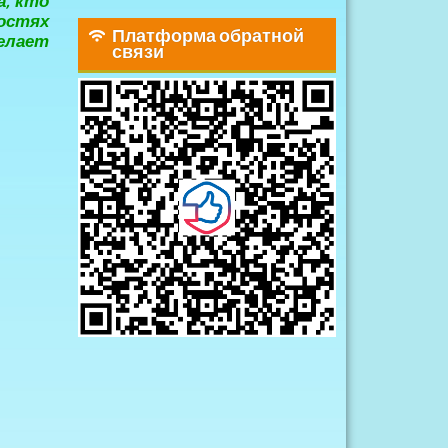
а, кто
остях
Платформа обратной
елает
связи